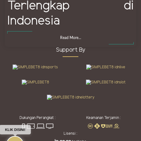
Terlengkap di
Indonesia
Read More...
Support By
Dukungan Perangkat :
Keamanan Terjamin :
KLIK DISINI!
Lisensi :