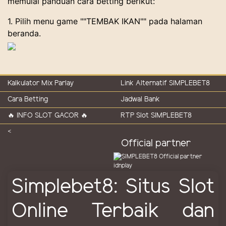
memulai panduan cara betting berikut:
1. Pilih menu game ""TEMBAK IKAN"" pada halaman
beranda.
Kalkulator Mix Parlay
Link Alternatif SIMPLEBET8
Cara Betting
Jadwal Bank
🔥 INFO SLOT GACOR 🔥
RTP Slot SIMPLEBET8
<
Official partner
Simplebet8: Situs Slot
Online Terbaik dan